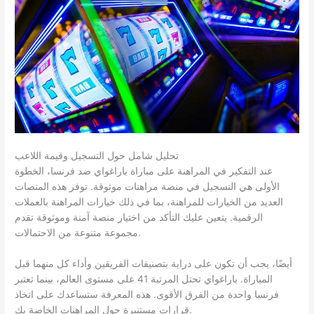
تحليل شامل حول التسجيل وقيمة اللاعب
عند التفكير في المراهنة على مباراة باراغواي ضد فرنسا، الخطوة
الأولى هي التسجيل في منصة مراهنات موثوقة. توفر هذه المنصات
العديد من الخيارات للمراهنة، بما في ذلك خيارات المراهنة بالعملات
الرقمية. يتعين عليك التأكد من اختيار منصة آمنة وموثوقة تقدم
مجموعة متنوعة من الاحتمالات.
أيضًا، يجب أن تكون على دراية بتصنيفات الفريقين وأداء كل منهما قبل
المباراة. باراغواي تحتل المرتبة 41 على مستوى العالم، بينما تعتبر
فرنسا واحدة من الفرق الأقوى. هذه المعرفة ستساعدك على اتخاذ
قرارات مستنيرة حول المراهنات الخاصة بك.