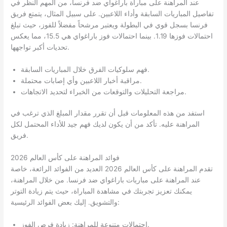
عند المراهنة على مباراة باراغواي ضد فرنسا، من المهم النظر في
تفاصيل المباريات السابقة وأداء اللاعبين. على سبيل المثال، يتمتع فريق
فرنسا بسجل قوي في البطولة ويعتبر مرشحاً مفضلاً للفوز، حيث تبلغ
احتمالات فوزها 1.19. بينما احتمالات فوز باراغواي هي 15.5، مما يعكس
تحديات أكبر تواجهها.
فهم سلوكيات الفرق خلال المباريات السابقة.
مراقبة أخبار اللاعبين وأي إصابات محتملة.
مراجعة التحليلات والتوقعات من الخبراء لتحديد الاتجاهات.
استفد من هذه المعلومات قبل أن تقرر مقدار المبلغ الذي ترغب في
المراهنة عليه. تأكد من أن يكون لديك فهم جيد للأداء المحتمل لكل
فريق.
فوائد المراهنة على كأس العالم 2026
تقدم المراهنة على كأس العالم 2026 العديد من الفوائد الرائعة، خاصة
عند المراهنة على مباريات باراغواي ضد فرنسا. من خلال المراهنة،
يمكنك تعزيز تجربتك في مشاهدة المباراة، حيث يتم زيادة التوتر
والتشويق. إليك بعض الفوائد الرئيسية:
احتمالات متنوعة للمراهنة: زيادة فرص الفوز.